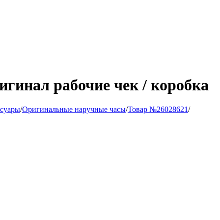
ригинал рабочие чек / коробка
ссуары
/
Оригинальные наручные часы
/
Товар №26028621
/