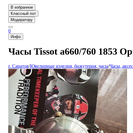
В избранное
Классный лот
Модератору
0
Инфо
Часы Tissot a660/760 1853 О
г. Саратов
/
Ювелирные изделия, бижутерия, часы
/
Часы, аксе